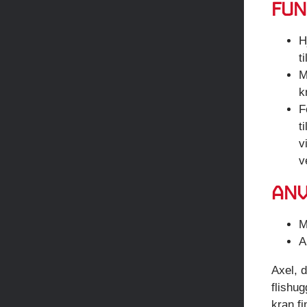
FUN
H
t
M
k
F
t
v
v
AN
M
A
Axel, 
flishug
kran f