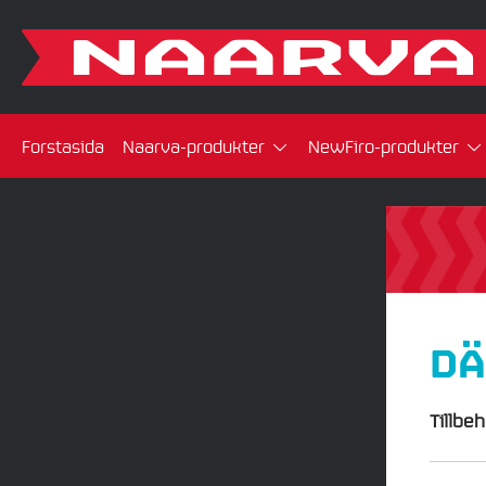
Forstasida
Naarva-produkter
NewFiro-produkter
DÄ
Tillbe