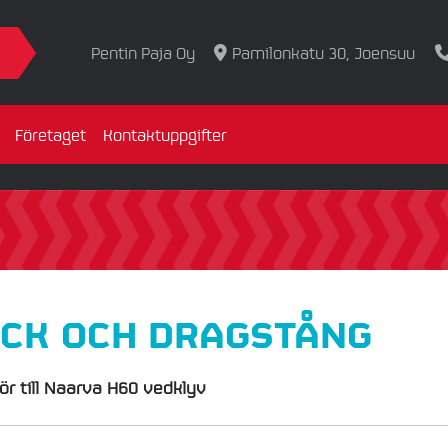
Pentin Paja Oy
Pamilonkatu 30, Joensuu
Företaget
Kontaktuppgifter
CK OCH DRAGSTÅNG
hör till Naarva H60 vedklyv