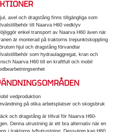
KTIONER
jul, axel och dragstång finns tillgängliga som
illvalstillbehör till Naarva H60 vedklyv
öjliggör enkel transport av Naarva H60 även när
ranen är monterad på traktorns trepunktskoppling
örutom hjul och dragstång förvandlar
illvalstillbehör som hydraulaggregat, kran och
insch Naarva H60 till en kraftfull och mobil
edbearbetningsenhet
VÄNDNINGSOMRÅDEN
obil vedproduktion
nvändning på olika arbetsplatser och skogsbruk
däck och dragstång är tillval för Naarva H60-
gen. Denna utrustning är ett bra alternativ när en
inns i traktorns lyftutrustning. Dessutom kan H60