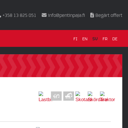
+358 13 825 051
info@pentinpaja.fi
Begärt offert
FI
EN
SV
FR
DE