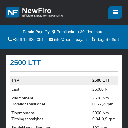
Pentin Paja Oy
Pamilonkatu 30, Joensuu
+358 13 825 051
info@pentinpaja.fi
Begärt offert
2500 LTT
TYP
2500 LTT
Last
25000 N
Vridmoment
2500 Nm
Rotationshastighet
0,1-2,2 rpm
Tippmoment
6000 Nm
Tiltningshastighet
0,04-0,9 rpm
Bordskivans diameter
800 mm