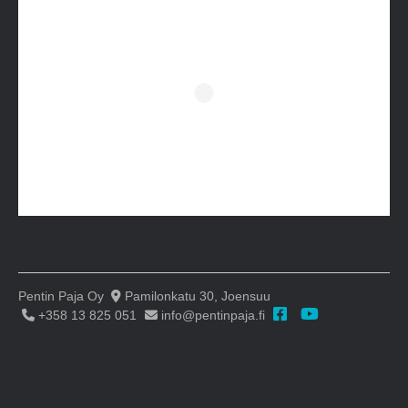
Pentin Paja Oy
Pamilonkatu 30, Joensuu
+358 13 825 051
info@pentinpaja.fi