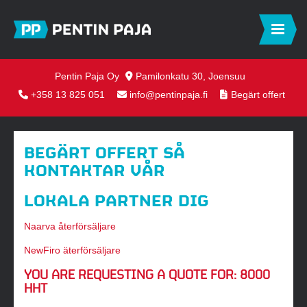
Pentin Paja Oy
Pamilonkatu 30, Joensuu
+358 13 825 051
info@pentinpaja.fi
Begärt offert
BEGÄRT OFFERT SÅ
KONTAKTAR VÅR
LOKALA PARTNER DIG
Naarva återförsäljare
NewFiro äterförsäljare
YOU ARE REQUESTING A QUOTE FOR:
8000
HHT