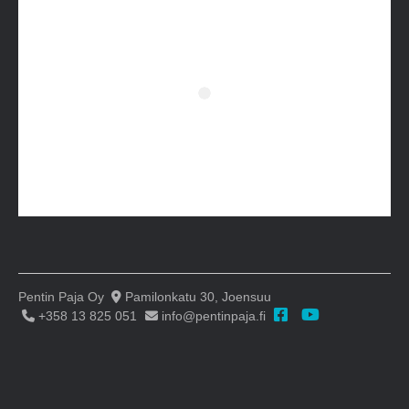
Pentin Paja Oy
Pamilonkatu 30, Joensuu
+358 13 825 051
info@pentinpaja.fi