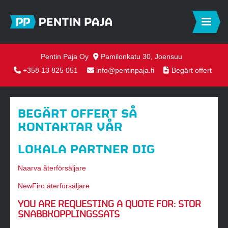
Pentin Paja Oy
Pamilonkatu 30, Joensuu
+358 13 825 051
info@pentinpaja.fi
Begärt offert
BEGÄRT OFFERT SÅ
KONTAKTAR VÅR
LOKALA PARTNER DIG
Naarva återförsäljare
NewFiro äterförsäljare
YOU ARE REQUESTING A QUOTE FOR:
STOR
SNABBKOPPLINGSSATS