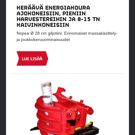
KERÄÄVÄ ENERGIAKOURA
AJOKONEISIIN, PIENIIN
HARVESTEREIHIN JA 8-15 TN
KAIVINKONEISIIN
Nopea Ø 28 cm giljotiini. Erinomaiset massakäsittely-
ja joukkokeruuominaisuudet
LUE LISÄÄ