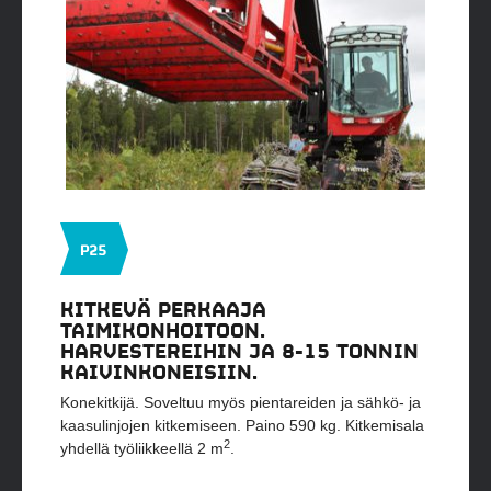
P25
KITKEVÄ PERKAAJA
TAIMIKONHOITOON.
HARVESTEREIHIN JA 8-15 TONNIN
KAIVINKONEISIIN.
Konekitkijä. Soveltuu myös pientareiden ja sähkö- ja
kaasulinjojen kitkemiseen. Paino 590 kg. Kitkemisala
2
yhdellä työliikkeellä 2 m
.