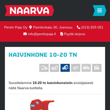
Pentin Paja Oy
Pamilonkatu 30, Joensuu
(013) 825 051
info@pentinpaja.fi
Pyydä tarjous
KAIVINKONE 10-20 TN
Suosittelemme
10-20 tn kaivinkoneisiin
ensisijaisesti
näitä Naarva-tuotteita.