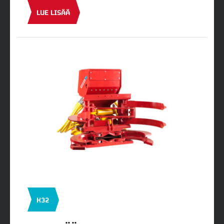
LUE LISÄÄ
K32