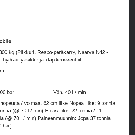
obile
800 kg (Pilkkuri, Respo-peräkärry, Naarva N42 -
, hydrauliyksikkö ja klapikoneventtiili
cm
 200 bar Väh. 40 l / min
nopeutta / voimaa, 62 cm liike Nopea liike: 9 tonnia
untia (@ 70 l / min) Hidas liike: 22 tonnia / 11
ia (@ 70 l / min) Paineenmuunnin: Jopa 37 tonnia
0 bar)