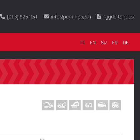
(013) 825 051
info@pentinpaja.fi
Pyydä tarjous
FI
EN
SV
FR
DE