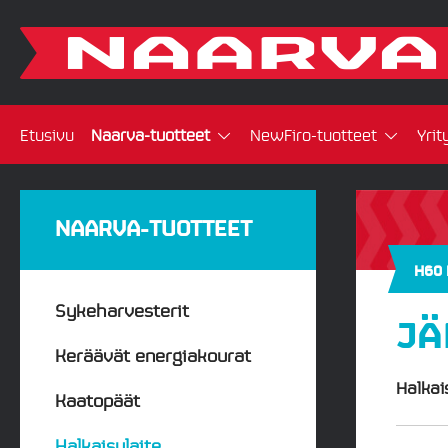
Etusivu
Naarva-tuotteet
NewFiro-tuotteet
Yrit
NAARVA-TUOTTEET
H60
Sykeharvesterit
JÄ
Keräävät energiakourat
Halkai
Kaatopäät
Halkaisulaite