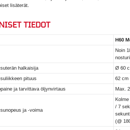
iset lisäterät.
NISET TIEDOT
H60 M
Noin 1
nosturi
suterän halkaisija
Ø 60 
suliikkeen pituus
62 cm
paine ja tarvittava öljynvirtaus
Max.
Kolme 
/ 7 sek
isunopeus ja -voima
sekunt
(@ 18