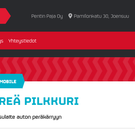
Pentin Paja Oy
Pamilonkatu 30, Joensuu
ys
Yhteystiedot
 MOBILE
REÄ PILKKURI
sulaite auton peräkärryyn