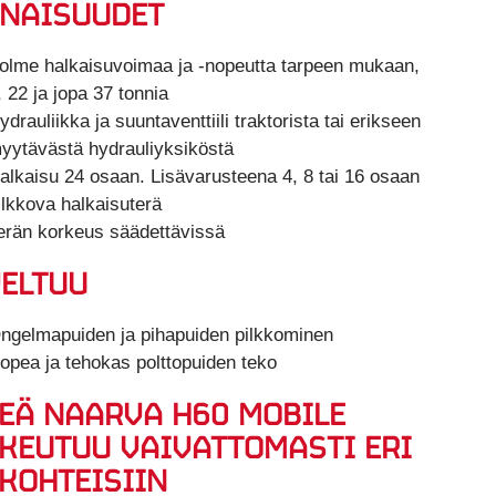
NAISUUDET
olme halkaisuvoimaa ja -nopeutta tarpeen mukaan,
, 22 ja jopa 37 tonnia
ydrauliikka ja suuntaventtiili traktorista tai erikseen
yytävästä hydrauliyksiköstä
alkaisu 24 osaan. Lisävarusteena 4, 8 tai 16 osaan
ilkkova halkaisuterä
erän korkeus säädettävissä
ELTUU
ngelmapuiden ja pihapuiden pilkkominen
opea ja tehokas polttopuiden teko
EÄ NAARVA H60 MOBILE
KEUTUU VAIVATTOMASTI ERI
KOHTEISIIN