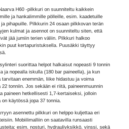
Naarva H60 -pilkkuri on suunniteltu kaikkein
ille ja hankalimmille pölleille, esim. kaadetuille
 ja pihapuille. Pilkkurin 24 osaan pilkkovan terän
yjen kulmat ja asennot on suunniteltu siten, että
ivät jää jumiin terien väliin. Pilkkuri halkoo
kin puut kertapuristuksella. Puusäkki täyttyy
sä.
sylinteri suorittaa helpot halkaisut nopeasti 9 tonnin
a ja nopealla iskulla (180 bar paineella), ja kun
 tarvitaan enemmän, liike hidastuu ja voima
 22 tonniin. Jos sekään ei riitä, paineenmuunnin
a paineen hetkellisesti 1,7-kertaiseksi, jolloin
 on käytössä jopa 37 tonnia.
ryyn asennettu pilkkuri on helppo kuljettaa eri
eisiin. Mobiilimalliin on saatavilla runsaasti
usteita: esim. nosturi, hydrauliyksikkö, vinssi, sekä