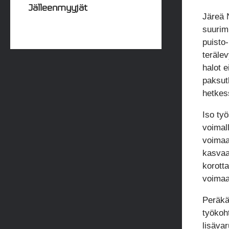
Jälleenmyyjät
Järeä 
suurimm
puisto-
terälev
halot e
paksut
hetkes
Iso työ
voimall
voimaa
kasvaa
korotta
voimaa
Peräkär
työkoht
lisävar