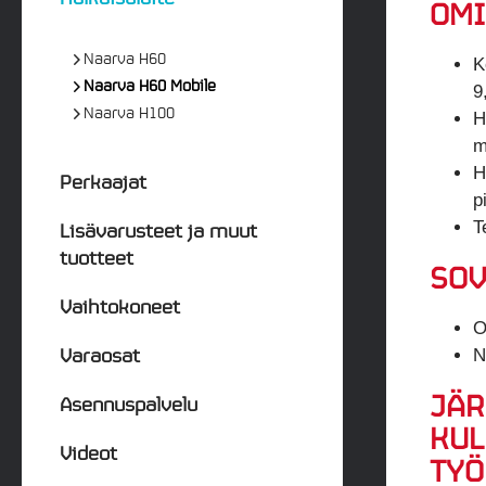
OMI
Naarva H60
K
Naarva H60 Mobile
9
Naarva H100
H
m
H
Perkaajat
p
Lisävarusteet ja muut
T
tuotteet
SOV
Vaihtokoneet
O
Varaosat
N
JÄR
Asennuspalvelu
KUL
Videot
TYÖ