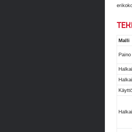
erikoko
TEK
Malli
Paino
Halkai
Halkai
Käyttö
Halka