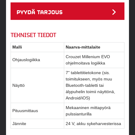
PYYDÄ TARJOUS
TEKNISET TIEDOT
Malli
Naarva-mittalaite
Crouzet Millenium EVO
Ohjauslogiikka
ohjelmoitava logiikka
7" tablettitietokone (sis.
toimitukseen, myös muu
Näyttö
Bluetooth-tabletti tai
älypuhelin toimii näyttönä,
Android/iOS)
Mekaaninen mittapyörä
Pituusmittaus
pulssianturilla
Jännite
24 V, akku sykeharvesterissa