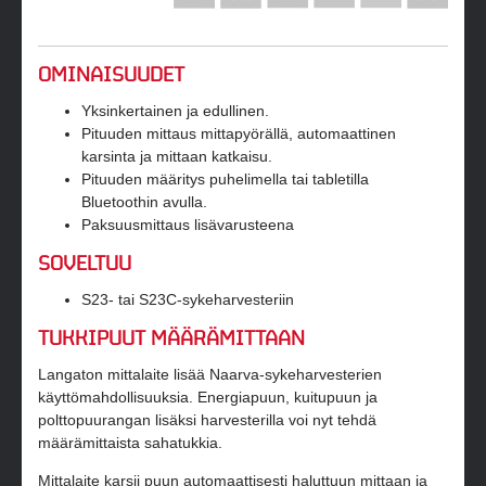
OMINAISUUDET
Yksinkertainen ja edullinen.
Pituuden mittaus mittapyörällä, automaattinen
karsinta ja mittaan katkaisu.
Pituuden määritys puhelimella tai tabletilla
Bluetoothin avulla.
Paksuusmittaus lisävarusteena
SOVELTUU
S23- tai S23C-sykeharvesteriin
TUKKIPUUT MÄÄRÄMITTAAN
Langaton mittalaite lisää Naarva-sykeharvesterien
käyttömahdollisuuksia. Energiapuun, kuitupuun ja
polttopuurangan lisäksi harvesterilla voi nyt tehdä
määrämittaista sahatukkia.
Mittalaite karsii puun automaattisesti haluttuun mittaan ja