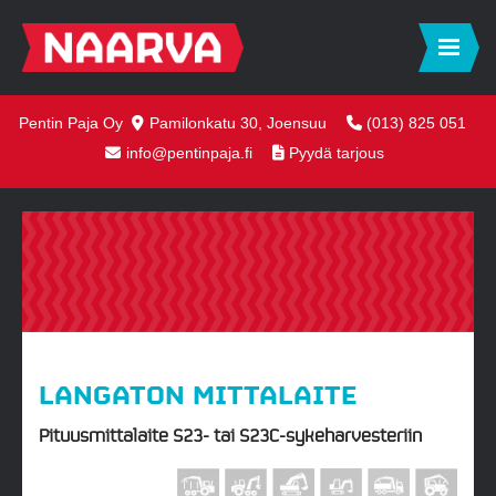
Pentin Paja Oy
Pamilonkatu 30, Joensuu
(013) 825 051
info@pentinpaja.fi
Pyydä tarjous
LANGATON MITTALAITE
Pituusmittalaite S23- tai S23C-sykeharvesteriin