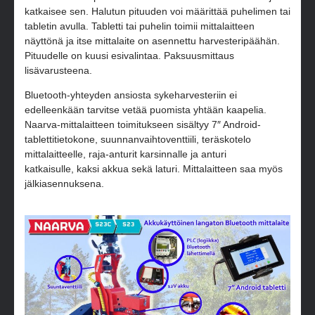
katkaisee sen. Halutun pituuden voi määrittää puhelimen tai
tabletin avulla. Tabletti tai puhelin toimii mittalaitteen
näyttönä ja itse mittalaite on asennettu harvesteripäähän.
Pituudelle on kuusi esivalintaa. Paksuusmittaus
lisävarusteena.
Bluetooth-yhteyden ansiosta sykeharvesteriin ei
edelleenkään tarvitse vetää puomista yhtään kaapelia.
Naarva-mittalaitteen toimitukseen sisältyy 7″ Android-
tablettitietokone, suunnanvaihtoventtiili, teräskotelo
mittalaitteelle, raja-anturit karsinnalle ja anturi
katkaisulle, kaksi akkua sekä laturi. Mittalaitteen saa myös
jälkiasennuksena.