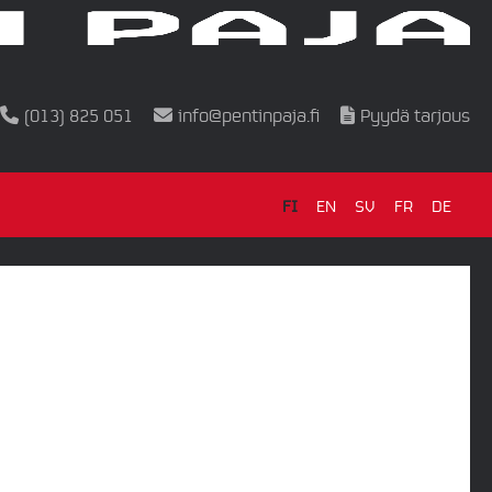
(013) 825 051
info@pentinpaja.fi
Pyydä tarjous
FI
EN
SV
FR
DE