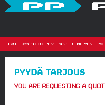
Etusivu
Naarva-tuotteet
NewFiro-tuotteet
Yrit
PYYDÄ TARJOUS
YOU ARE REQUESTING A QUOT