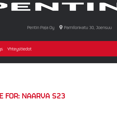
Pentin Paja Oy
Pamilonkatu 30, Joensuu
ys
Yhteystiedot
E FOR:
NAARVA S23