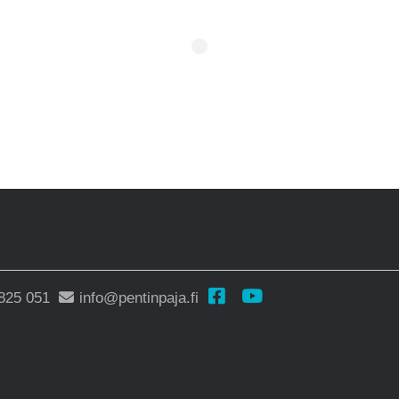
825 051
info@pentinpaja.fi