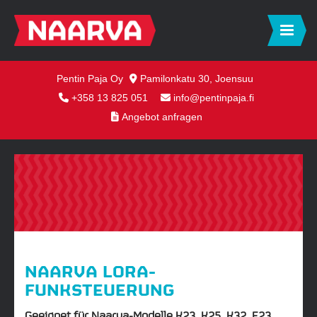
Pentin Paja Oy
Pamilonkatu 30, Joensuu
+358 13 825 051
info@pentinpaja.fi
Angebot anfragen
NAARVA LORA-
FUNKSTEUERUNG
Geeignet für Naarva-Modelle K23, K25, K32, E23,