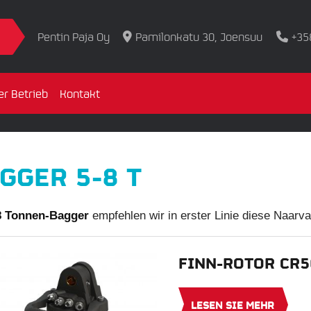
Pentin Paja Oy
Pamilonkatu 30, Joensuu
+35
er Betrieb
Kontakt
GGER 5-8 T
8 Tonnen-Bagger
empfehlen wir in erster Linie diese Naarv
FINN-ROTOR CR
LESEN SIE MEHR