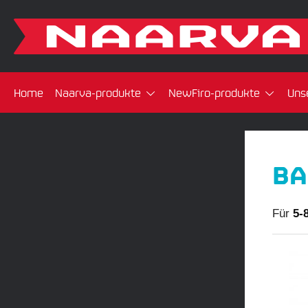
Home
Naarva-produkte
NewFiro-produkte
Uns
BA
Für
5-