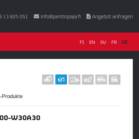
8 13 825 051
info@pentinpaja.fi
Angebot anfragen
FI
EN
SV
FR
DE
a-Produkte
500-W30A30