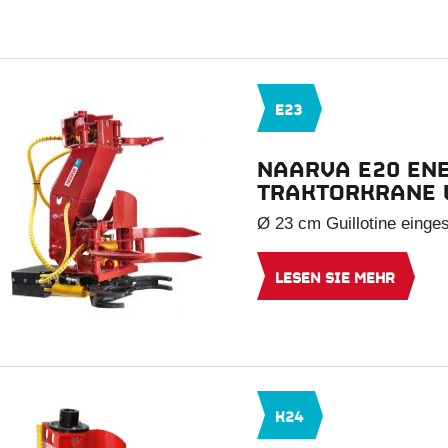
E23
NAARVA E20 EN
TRAKTORKRANE 
Ø 23 cm Guillotine einge
LESEN SIE MEHR
K24