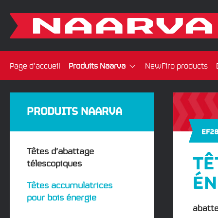
Page d’accueil
Produits Naarva
NewFiro products
PRODUITS NAARVA
EF2
Têtes d’abattage
TÊ
télescopiques
ÉN
Têtes accumulatrices
pour bois énergie
abatte