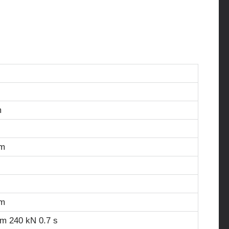
m
cm
cm
m 240 kN 0.7 s