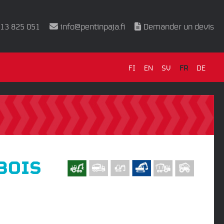
 13 825 051
info@pentinpaja.fi
Demander un devis
FI
EN
SV
FR
DE
BOIS