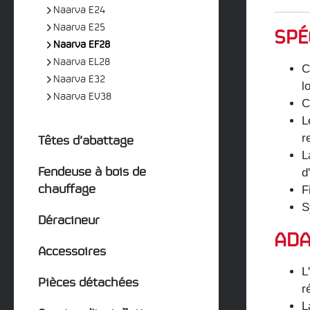
Naarva E24
Naarva E25
SPÉ
Naarva EF28
Naarva EL28
C
Naarva E32
l
Naarva EV38
C
L
Têtes d’abattage
r
L
Fendeuse à bois de
d
chauffage
F
S
Déracineur
ADA
Accessoires
L
Pièces détachées
r
L