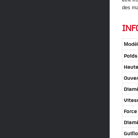
des ma
INF
Modè
Poids
Haute
Ouver
Diamè
Vites
Force
Diamè
Guill