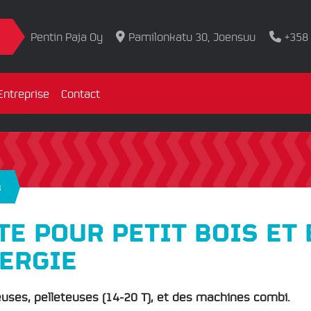
Pentin Paja Oy
Pamilonkatu 30, Joensuu
+358
Entreprise
Contact
8
TE POUR PETIT BOIS ET 
ERGIE
uses, pelleteuses (14-20 T), et des machines combi.