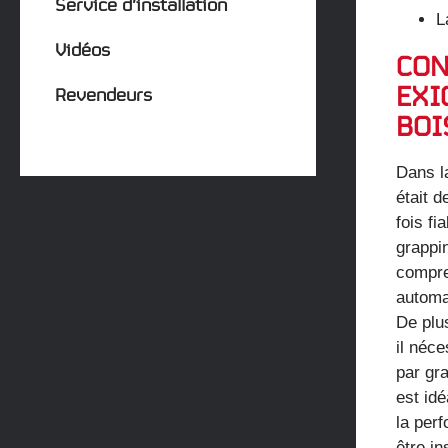
Service d’installation
L
Vidéos
CON
EXI
Revendeurs
BOI
Dans l
était d
fois fi
grappin
compre
automa
De plu
il néc
par gra
est idé
la per
être in