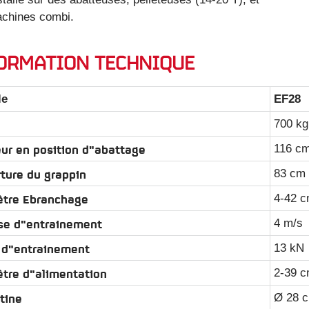
chines combi.
ORMATION TECHNIQUE
le
EF28
700 kg
ur en position d"abattage
116 c
ture du grappin
83 cm
tre Ebranchage
4-42 
se d"entrainement
4 m/s
 d"entrainement
13 kN
tre d"alimentation
2-39 
otine
Ø 28 c