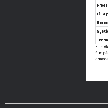
Press
Flux 
Garan
Syst
Tensi
* Le d
flux pé
change