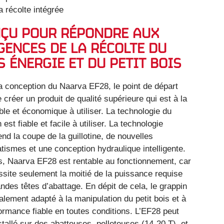
a récolte intégrée
ÇU POUR RÉPONDRE AUX
GENCES DE LA RÉCOLTE DU
S ÉNERGIE ET DU PETIT BOIS
a conception du Naarva EF28, le point de départ
e créer un produit de qualité supérieure qui est à la
able et économique à utiliser. La technologie du
 est fiable et facile à utiliser. La technologie
nd la coupe de la guillotine, de nouvelles
tismes et une conception hydraulique intelligente.
s, Naarva EF28 est rentable au fonctionnement, car
essite seulement la moitié de la puissance requise
ndes têtes d’abattage. En dépit de cela, le grappin
alement adapté à la manipulation du petit bois et à
formance fiable en toutes conditions. L’EF28 peut
stallé sur des abatteuses, pelleteuses (14-20 T), et