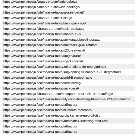
https://www.pentinpaja.fi/naarva-tuote/laaja-paketti/
https://www.pentinpaja.fi/naarva-tuote/wide-package/
https://www.pentinpaja.fi/de/naarva-tuote/groses-paket/
https://www.pentinpaja.fi/naarva-tuote/kit-elargi/
https://www.pentinpaja.fi/en/naarva-tuote/basic-package/
https://www.pentinpaja.fi/fr/naarva-tuote/basic-package/
https://www.pentinpaja.fi/se/naarva-tuote/naarva-s23/
https://www.pentinpaja.fi/se/naarva-tuote/stor-snabbkopplingssats/
https://www.pentinpaja.fi/se/naarva-tuote/baltrotors-gr46-rotator/
https://www.pentinpaja.fi/en/naarva-tuote/s23c-saw-unit/
https://www.pentinpaja.fi/se/naarva-tuote/stegmatare/
https://www.pentinpaja.fi/se/naarva-tuote/rojarkaftarna/
https://www.pentinpaja.fi/se/naarva-tuote/ackumulerande-energigripen/
https://www.pentinpaja.fi/se/naarva-tuote/sagkapning-till-naarva-s23-stegmatare/
https://www.pentinpaja.fi/en/naarva-tuote/solid-firewood-rack/
https://www.pentinpaja.fi/se/naarva-tuote/vedstallning/
https://www.pentinpaja.fi/de/naarva-tuote/sackgerat/
https://www.pentinpaja.fi/fr/naarva-tuote/le-support-pour-bois-de-chauffage/
https://www.pentinpaja.fi/se/naarva-tuote/klyvningutrustning-till-naarva-s23-stegmatare/
https://www.pentinpaja.fi/se/naarva-tuote/fallhuvud/
https://www.pentinpaja.fi/se/naarva-tuote/bluetooth-matenhet/
https://www.pentinpaja.fi/se/naarva-tuote/rojarkaftarna-med-giljotin/
https://www.pentinpaja.fi/se/naarva-tuote/automatisk-kvistning-med-rela/
https://www.pentinpaja.fi/se/naarva-tuote/fallhuvud/
https://www.pentinpaja.fi/se/naarva-tuote/fallhuvud/