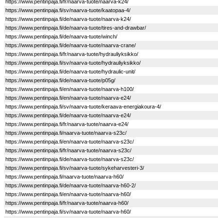
https://www.pentinpaja.fi/fr/naarva-tuote/naarva-k24/
https://www.pentinpaja.fi/sv/naarva-tuote/kaatopaa-4/
https://www.pentinpaja.fi/de/naarva-tuote/naarva-k24/
https://www.pentinpaja.fi/de/naarva-tuote/tires-and-drawbar/
https://www.pentinpaja.fi/de/naarva-tuote/winch/
https://www.pentinpaja.fi/de/naarva-tuote/naarva-crane/
https://www.pentinpaja.fi/fr/naarva-tuote/hydrauliyksikko/
https://www.pentinpaja.fi/sv/naarva-tuote/hydrauliyksikko/
https://www.pentinpaja.fi/de/naarva-tuote/hydraulic-unit/
https://www.pentinpaja.fi/de/naarva-tuote/p05g/
https://www.pentinpaja.fi/en/naarva-tuote/naarva-h100/
https://www.pentinpaja.fi/en/naarva-tuote/naarva-e24/
https://www.pentinpaja.fi/sv/naarva-tuote/keraava-energiakoura-4/
https://www.pentinpaja.fi/de/naarva-tuote/naarva-e24/
https://www.pentinpaja.fi/fr/naarva-tuote/naarva-e24/
https://www.pentinpaja.fi/naarva-tuote/naarva-s23c/
https://www.pentinpaja.fi/en/naarva-tuote/naarva-s23c/
https://www.pentinpaja.fi/fr/naarva-tuote/naarva-s23c/
https://www.pentinpaja.fi/de/naarva-tuote/naarva-s23c/
https://www.pentinpaja.fi/sv/naarva-tuote/sykeharvesteri-3/
https://www.pentinpaja.fi/naarva-tuote/naarva-h60/
https://www.pentinpaja.fi/de/naarva-tuote/naarva-h60-2/
https://www.pentinpaja.fi/en/naarva-tuote/naarva-h60/
https://www.pentinpaja.fi/fr/naarva-tuote/naarva-h60/
https://www.pentinpaja.fi/sv/naarva-tuote/naarva-h60/