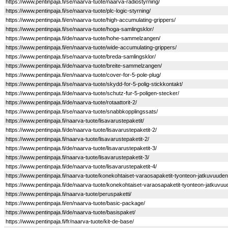
https://www.pentinpaja.fi/se/naarva-tuote/naarva-radiostyrning/
https://www.pentinpaja.fi/se/naarva-tuote/plc-logic-styrning/
https://www.pentinpaja.fi/en/naarva-tuote/high-accumulating-grippers/
https://www.pentinpaja.fi/se/naarva-tuote/hoga-samlingsklor/
https://www.pentinpaja.fi/de/naarva-tuote/hohe-sammelzangen/
https://www.pentinpaja.fi/en/naarva-tuote/wide-accumulating-grippers/
https://www.pentinpaja.fi/se/naarva-tuote/breda-samlingsklor/
https://www.pentinpaja.fi/de/naarva-tuote/breite-sammelzangen/
https://www.pentinpaja.fi/en/naarva-tuote/cover-for-5-pole-plug/
https://www.pentinpaja.fi/se/naarva-tuote/skydd-for-5-polig-stickkontakt/
https://www.pentinpaja.fi/de/naarva-tuote/schutz-fur-5-poligen-stecker/
https://www.pentinpaja.fi/de/naarva-tuote/rotaattorit-2/
https://www.pentinpaja.fi/se/naarva-tuote/snabbkopplingssats/
https://www.pentinpaja.fi/naarva-tuote/lisavarustepaketit/
https://www.pentinpaja.fi/de/naarva-tuote/lisavarustepaketit-2/
https://www.pentinpaja.fi/naarva-tuote/lisavarustepaketit-2/
https://www.pentinpaja.fi/de/naarva-tuote/lisavarustepaketit-3/
https://www.pentinpaja.fi/naarva-tuote/lisavarustepaketit-3/
https://www.pentinpaja.fi/de/naarva-tuote/lisavarustepaketit-4/
https://www.pentinpaja.fi/naarva-tuote/konekohtaiset-varaosapaketit-tyonteon-jatkuvuude
https://www.pentinpaja.fi/de/naarva-tuote/konekohtaiset-varaosapaketit-tyonteon-jatkuvu
https://www.pentinpaja.fi/naarva-tuote/peruspaketti/
https://www.pentinpaja.fi/en/naarva-tuote/basic-package/
https://www.pentinpaja.fi/de/naarva-tuote/basispaket/
https://www.pentinpaja.fi/fr/naarva-tuote/kit-de-base/