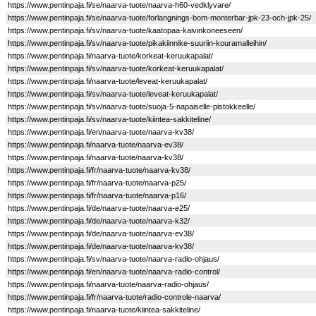
https://www.pentinpaja.fi/se/naarva-tuote/naarva-h60-vedklyvare/
https://www.pentinpaja.fi/se/naarva-tuote/forlangnings-bom-monterbar-jpk-23-och-jpk-25/
https://www.pentinpaja.fi/sv/naarva-tuote/kaatopaa-kaivinkoneeseen/
https://www.pentinpaja.fi/sv/naarva-tuote/pikakiinnike-suuriin-kouramalleihin/
https://www.pentinpaja.fi/naarva-tuote/korkeat-keruukapalat/
https://www.pentinpaja.fi/sv/naarva-tuote/korkeat-keruukapalat/
https://www.pentinpaja.fi/naarva-tuote/leveat-keruukapalat/
https://www.pentinpaja.fi/sv/naarva-tuote/leveat-keruukapalat/
https://www.pentinpaja.fi/sv/naarva-tuote/suoja-5-napaiselle-pistokkeelle/
https://www.pentinpaja.fi/sv/naarva-tuote/kiintea-sakkiteline/
https://www.pentinpaja.fi/en/naarva-tuote/naarva-kv38/
https://www.pentinpaja.fi/naarva-tuote/naarva-ev38/
https://www.pentinpaja.fi/naarva-tuote/naarva-kv38/
https://www.pentinpaja.fi/fr/naarva-tuote/naarva-kv38/
https://www.pentinpaja.fi/fr/naarva-tuote/naarva-p25/
https://www.pentinpaja.fi/fr/naarva-tuote/naarva-p16/
https://www.pentinpaja.fi/de/naarva-tuote/naarva-e25/
https://www.pentinpaja.fi/de/naarva-tuote/naarva-k32/
https://www.pentinpaja.fi/de/naarva-tuote/naarva-ev38/
https://www.pentinpaja.fi/de/naarva-tuote/naarva-kv38/
https://www.pentinpaja.fi/sv/naarva-tuote/naarva-radio-ohjaus/
https://www.pentinpaja.fi/en/naarva-tuote/naarva-radio-control/
https://www.pentinpaja.fi/naarva-tuote/naarva-radio-ohjaus/
https://www.pentinpaja.fi/fr/naarva-tuote/radio-controle-naarva/
https://www.pentinpaja.fi/naarva-tuote/kiintea-sakkiteline/