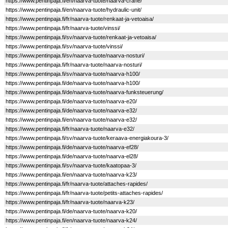
https://www.pentinpaja.fi/en/naarva-tuote/naarva-crane/
https://www.pentinpaja.fi/en/naarva-tuote/hydraulic-unit/
https://www.pentinpaja.fi/fr/naarva-tuote/renkaat-ja-vetoaisa/
https://www.pentinpaja.fi/fr/naarva-tuote/vinssi/
https://www.pentinpaja.fi/sv/naarva-tuote/renkaat-ja-vetoaisa/
https://www.pentinpaja.fi/sv/naarva-tuote/vinssi/
https://www.pentinpaja.fi/sv/naarva-tuote/naarva-nosturi/
https://www.pentinpaja.fi/fr/naarva-tuote/naarva-nosturi/
https://www.pentinpaja.fi/sv/naarva-tuote/naarva-h100/
https://www.pentinpaja.fi/de/naarva-tuote/naarva-h100/
https://www.pentinpaja.fi/de/naarva-tuote/naarva-funksteuerung/
https://www.pentinpaja.fi/de/naarva-tuote/naarva-e20/
https://www.pentinpaja.fi/de/naarva-tuote/naarva-e32/
https://www.pentinpaja.fi/en/naarva-tuote/naarva-e32/
https://www.pentinpaja.fi/fr/naarva-tuote/naarva-e32/
https://www.pentinpaja.fi/sv/naarva-tuote/keraava-energiakoura-3/
https://www.pentinpaja.fi/de/naarva-tuote/naarva-ef28/
https://www.pentinpaja.fi/de/naarva-tuote/naarva-el28/
https://www.pentinpaja.fi/sv/naarva-tuote/kaatopaa-3/
https://www.pentinpaja.fi/en/naarva-tuote/naarva-k23/
https://www.pentinpaja.fi/fr/naarva-tuote/attaches-rapides/
https://www.pentinpaja.fi/fr/naarva-tuote/petits-attaches-rapides/
https://www.pentinpaja.fi/fr/naarva-tuote/naarva-k23/
https://www.pentinpaja.fi/de/naarva-tuote/naarva-k20/
https://www.pentinpaja.fi/en/naarva-tuote/naarva-k24/