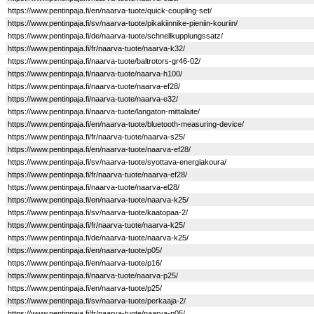
https://www.pentinpaja.fi/en/naarva-tuote/quick-coupling-set/
https://www.pentinpaja.fi/sv/naarva-tuote/pikakiinnike-pieniin-kouriin/
https://www.pentinpaja.fi/de/naarva-tuote/schnellkupplungssatz/
https://www.pentinpaja.fi/fr/naarva-tuote/naarva-k32/
https://www.pentinpaja.fi/naarva-tuote/baltrotors-gr46-02/
https://www.pentinpaja.fi/naarva-tuote/naarva-h100/
https://www.pentinpaja.fi/naarva-tuote/naarva-ef28/
https://www.pentinpaja.fi/naarva-tuote/naarva-e32/
https://www.pentinpaja.fi/naarva-tuote/langaton-mittalaite/
https://www.pentinpaja.fi/en/naarva-tuote/bluetooth-measuring-device/
https://www.pentinpaja.fi/fr/naarva-tuote/naarva-s25/
https://www.pentinpaja.fi/en/naarva-tuote/naarva-ef28/
https://www.pentinpaja.fi/sv/naarva-tuote/syottava-energiakoura/
https://www.pentinpaja.fi/fr/naarva-tuote/naarva-ef28/
https://www.pentinpaja.fi/naarva-tuote/naarva-el28/
https://www.pentinpaja.fi/en/naarva-tuote/naarva-k25/
https://www.pentinpaja.fi/sv/naarva-tuote/kaatopaa-2/
https://www.pentinpaja.fi/fr/naarva-tuote/naarva-k25/
https://www.pentinpaja.fi/de/naarva-tuote/naarva-k25/
https://www.pentinpaja.fi/en/naarva-tuote/p05/
https://www.pentinpaja.fi/en/naarva-tuote/p16/
https://www.pentinpaja.fi/naarva-tuote/naarva-p25/
https://www.pentinpaja.fi/en/naarva-tuote/p25/
https://www.pentinpaja.fi/sv/naarva-tuote/perkaaja-2/
https://www.pentinpaja.fi/fr/naarva-tuote/naarva-p05/