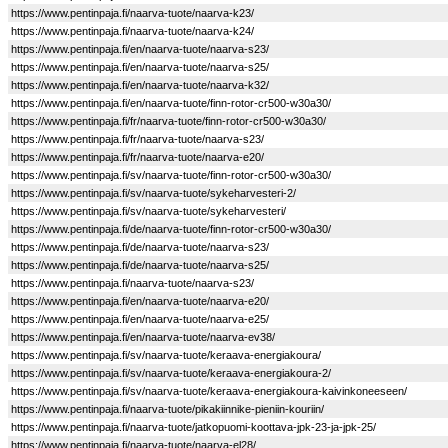
https://www.pentinpaja.fi/naarva-tuote/naarva-k23/
https://www.pentinpaja.fi/naarva-tuote/naarva-k24/
https://www.pentinpaja.fi/en/naarva-tuote/naarva-s23/
https://www.pentinpaja.fi/en/naarva-tuote/naarva-s25/
https://www.pentinpaja.fi/en/naarva-tuote/naarva-k32/
https://www.pentinpaja.fi/en/naarva-tuote/finn-rotor-cr500-w30a30/
https://www.pentinpaja.fi/fr/naarva-tuote/finn-rotor-cr500-w30a30/
https://www.pentinpaja.fi/fr/naarva-tuote/naarva-s23/
https://www.pentinpaja.fi/fr/naarva-tuote/naarva-e20/
https://www.pentinpaja.fi/sv/naarva-tuote/finn-rotor-cr500-w30a30/
https://www.pentinpaja.fi/sv/naarva-tuote/sykeharvesteri-2/
https://www.pentinpaja.fi/sv/naarva-tuote/sykeharvesteri/
https://www.pentinpaja.fi/de/naarva-tuote/finn-rotor-cr500-w30a30/
https://www.pentinpaja.fi/de/naarva-tuote/naarva-s23/
https://www.pentinpaja.fi/de/naarva-tuote/naarva-s25/
https://www.pentinpaja.fi/naarva-tuote/naarva-s23/
https://www.pentinpaja.fi/en/naarva-tuote/naarva-e20/
https://www.pentinpaja.fi/en/naarva-tuote/naarva-e25/
https://www.pentinpaja.fi/en/naarva-tuote/naarva-ev38/
https://www.pentinpaja.fi/sv/naarva-tuote/keraava-energiakoura/
https://www.pentinpaja.fi/sv/naarva-tuote/keraava-energiakoura-2/
https://www.pentinpaja.fi/sv/naarva-tuote/keraava-energiakoura-kaivinkoneeseen/
https://www.pentinpaja.fi/naarva-tuote/pikakiinnike-pieniin-kouriin/
https://www.pentinpaja.fi/naarva-tuote/jatkopuomi-koottava-jpk-23-ja-jpk-25/
https://www.pentinpaja.fi/naarva-tuote/naarva-el28/