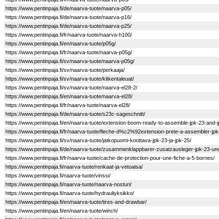
https://www.pentinpaja.fi/de/naarva-tuote/naarva-p05/
https://www.pentinpaja.fi/de/naarva-tuote/naarva-p16/
https://www.pentinpaja.fi/de/naarva-tuote/naarva-p25/
https://www.pentinpaja.fi/fr/naarva-tuote/naarva-h100/
https://www.pentinpaja.fi/en/naarva-tuote/p05g/
https://www.pentinpaja.fi/fr/naarva-tuote/naarva-p05g/
https://www.pentinpaja.fi/sv/naarva-tuote/naarva-p05g/
https://www.pentinpaja.fi/sv/naarva-tuote/perkaaja/
https://www.pentinpaja.fi/sv/naarva-tuote/kitkentaleuat/
https://www.pentinpaja.fi/sv/naarva-tuote/naarva-el28-2/
https://www.pentinpaja.fi/en/naarva-tuote/naarva-el28/
https://www.pentinpaja.fi/fr/naarva-tuote/naarva-el28/
https://www.pentinpaja.fi/de/naarva-tuote/s23c-sageschnitt/
https://www.pentinpaja.fi/en/naarva-tuote/extension-boom-ready-to-assemble-jpk-23-and-j
https://www.pentinpaja.fi/fr/naarva-tuote/fleche-d%c2%92extension-prete-a-assembler-jpk
https://www.pentinpaja.fi/sv/naarva-tuote/jatkopuomi-koottava-jpk-23-ja-jpk-25/
https://www.pentinpaja.fi/de/naarva-tuote/zusammenklappbarer-zusatzausleger-jpk-23-und
https://www.pentinpaja.fi/fr/naarva-tuote/cache-de-protection-pour-une-fiche-a-5-bornes/
https://www.pentinpaja.fi/naarva-tuote/renkaat-ja-vetoaisa/
https://www.pentinpaja.fi/naarva-tuote/vinssi/
https://www.pentinpaja.fi/naarva-tuote/naarva-nosturi/
https://www.pentinpaja.fi/naarva-tuote/hydrauliyksikko/
https://www.pentinpaja.fi/en/naarva-tuote/tires-and-drawbar/
https://www.pentinpaja.fi/en/naarva-tuote/winch/