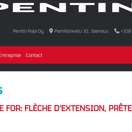
Pentin Paja Oy
Pamilonkatu 30, Joensuu
+358
Entreprise
Contact
S
E FOR:
FLÈCHE D’EXTENSION, PRÊTE