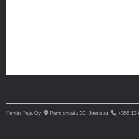
Pentin Paja Oy
Pamilonkatu 30, Joensuu
+358 13 