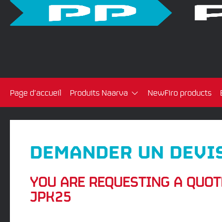
Page d’accueil
Produits Naarva
NewFiro products
DEMANDER UN DEVI
YOU ARE REQUESTING A QUOT
JPK25