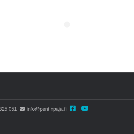
825 051
info@pentinpaja.fi