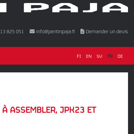
 13 825 051
info@pentinpaja.fi
Demander un devis
FI
EN
SV
FR
DE
 À ASSEMBLER, JPK23 ET