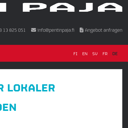
8 13 825 051
info@pentinpaja.fi
Angebot anfragen
FI
EN
SV
FR
DE
R LOKALER
DEN