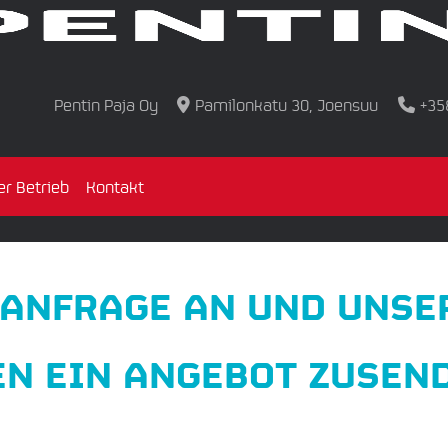
Pentin Paja Oy
Pamilonkatu 30, Joensuu
+35
er Betrieb
Kontakt
 ANFRAGE AN UND UNSE
EN EIN ANGEBOT ZUSEN