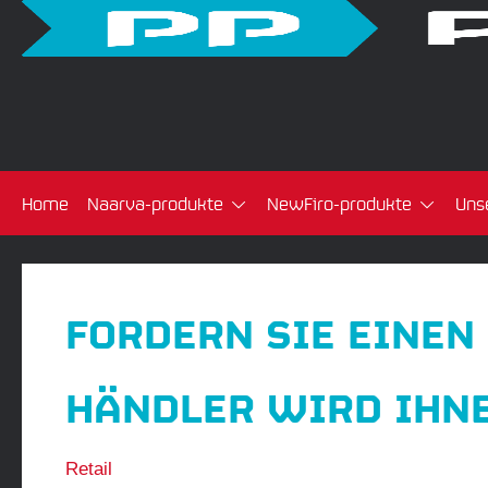
Home
Naarva-produkte
NewFiro-produkte
Uns
FORDERN SIE EINEN
HÄNDLER WIRD IHN
Retail