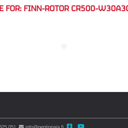
E FOR:
FINN-ROTOR CR500-W30A3
825 051
info@pentinpaja.fi