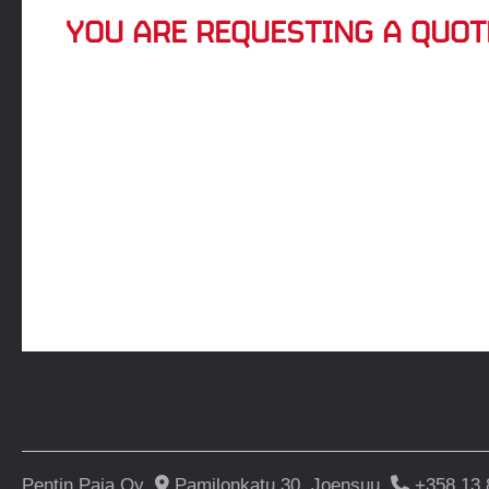
YOU ARE REQUESTING A QUOT
Pentin Paja Oy
Pamilonkatu 30, Joensuu
+358 13 