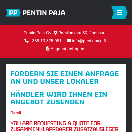
Pentin Paja Oy
Pamilonkatu 30, Joensuu
+358 13 825 051
info@pentinpaja.fi
Angebot anfragen
FORDERN SIE EINEN ANFRAGE
AN UND UNSER LOKALER
HÄNDLER WIRD IHNEN EIN
ANGEBOT ZUSENDEN
Retail
YOU ARE REQUESTING A QUOTE FOR:
ZUSAMMENKLAPPBARER ZUSATZAUSLEGER