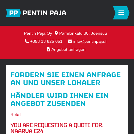
Pentin Paja Oy
Pamilonkatu 30, Joensuu
+358 13 825 051
info@pentinpaja.fi
Angebot anfragen
FORDERN SIE EINEN ANFRAGE
AN UND UNSER LOKALER
HÄNDLER WIRD IHNEN EIN
ANGEBOT ZUSENDEN
Retail
YOU ARE REQUESTING A QUOTE FOR:
NAARVA E24